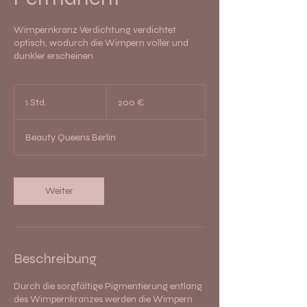
Wimpernkranz Verdichtung verdichtet
optisch, wodurch die Wimpern voller und
dunkler erscheinen
200
Euro
1 Std.
1
200 €
S
t
Beauty Queens Berlin
d
Weiter
Beschreibung
Durch die sorgfältige Pigmentierung entlang
des Wimpernkranzes werden die Wimpern