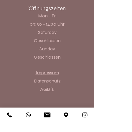
Öffnungszeiten
Mon - Fri
09:30 – 14:30 Uhr
Saturday
Geschlossen
​Sunday
Geschlossen
Impressum
Datenschutz
AGB´s
Permanent Make-up
Microblading
Powder
Brows