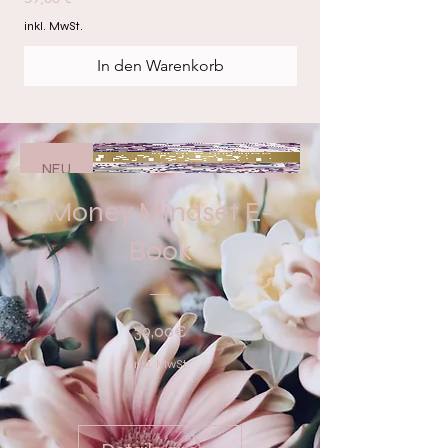
inkl. MwSt.
In den Warenkorb
NEU
Money Mindset E-
Book
Preis
39,00€
inkl. MwSt.