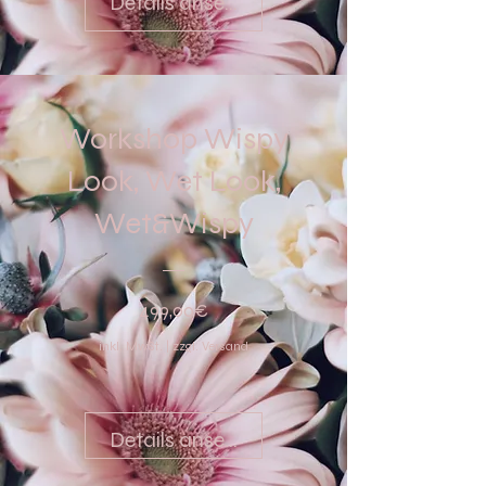
Details ansehen
Workshop Wispy
Look, Wet Look,
Wet&Wispy
Preis
499,00€
inkl. MwSt.
|
zzgl. Versand
Details ansehen