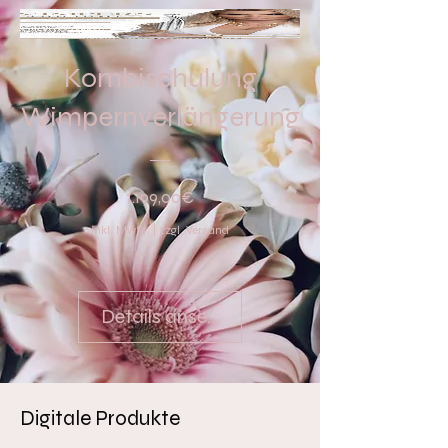
Kombischulung
Wimpernverlängerung
Preis
1.199,00€
inkl. MwSt.
|
zzgl. Versand
Details ansehen
Digitale Produkte