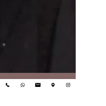
kzsigmond
23. März
3 Min. Lesezeit
Die Wahrheit über