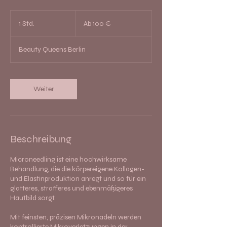
Ab
100
1 Std.
1
Ab 100 €
Euro
S
t
Beauty Queens Berlin
d
Weiter
Beschreibung
Microneedling ist eine hochwirksame
Behandlung, die die körpereigene Kollagen-
und Elastinproduktion anregt und so für ein
glatteres, strafferes und ebenmäßigeres
Hautbild sorgt.
Mit feinsten, präzisen Mikronadeln werden
kontrollierte Mikroverletzungen in der