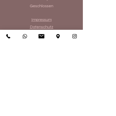
Geschlossen
Impressum
Datenschutz
AGB´s
Permanent Make-up
Microblading
Powder
Brows
Kombi Brows
Lippen Permanent
Wimpernkranz
Lidstrich
Haarpigmentierung
Gesichtsbehandlungen