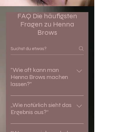
FAQ Die häufigsten
Fragen zu Henna
Brows
"Wie oft kann man
Henna Brows machen
lassen?"
Etwa alle 4–6 Wochen, je nach
Hauterneuerung und
„Wie natürlich sieht das
Wunschintensität.
Ergebnis aus?“
Sehr natürlich – je nach Wunsch