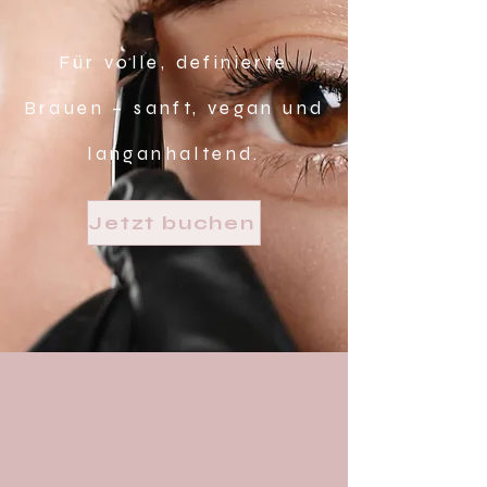
Für volle, definierte
Brauen – sanft, vegan und
langanhaltend.
Jetzt buchen
Henna Brows – Deine
Brauen, nur besser.
Was sind Henna Brows?