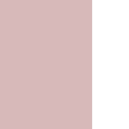
Henna Brows sind eine innovative
Methode zur Augenbrauenfärbung,
bei der pflanzliches Henna verwendet
wird, um sowohl die
Augenbrauenhärchen als auch die
Haut darunter sanft zu tönen.
Das Ergebnis? Vollere, klar definierte
Brauen – ganz ohne Permanent
Make-up oder Nadeln.
Henna stammt aus der Natur und ist
besonders gut verträglich. Anders als
klassische Augenbrauenfarbe hält
Henna nicht nur auf dem Haar,
sondern auch auf der Haut – und sorgt
so für einen Make-up-Effekt, der