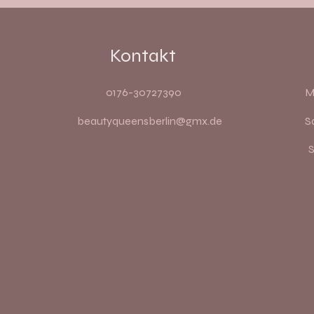
Kontakt
0176-30727390
M
beautyqueensberlin@gmx.de
S
​