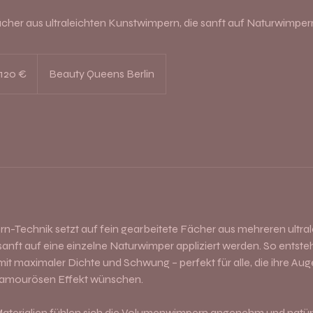
ächer aus ultraleichten Kunstwimpern, die sanft auf Naturwimpe
0
ro
120 €
Beauty Queens Berlin
-Technik setzt auf fein gearbeitete Fächer aus mehreren ultral
anft auf eine einzelne Naturwimper appliziert werden. So entsteht
it maximaler Dichte und Schwung – perfekt für alle, die ihre A
 glamourösen Effekt wünschen.
Materialien fühlen sich die Volumenwimpern angenehm und natürl