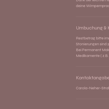
deine Wimpernprach
Umbuchung & 
Restbetrag bitte im
Stonierungen sind 2
Bei Permanent Make
Medikamente ( z.B.
Kontaktangab
Carola-Neher-Straß