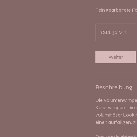
Fein gearbeitete F
12
Eu
1 Std. 30 Min.
1
S
t
d
Weiter
3
0
M
i
Beschreibung
n
.
Die Volumenwimpern
Kunstwimpern, die s
voluminöser Look m
einen auffälligen,
Dank der leichten 