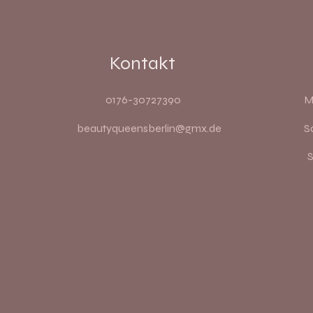
Kontakt
0176-30727390
M
beautyqueensberlin@gmx.de
S
​