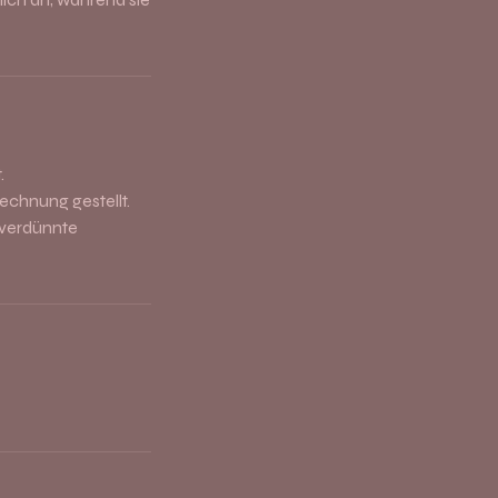
.
echnung gestellt.
tverdünnte