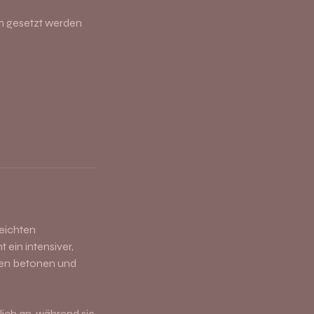
rn gesetzt werden
eichten
 ein intensiver,
ugen betonen und
ich an, während sie