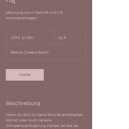
Mischung aus 1:1 Technik und 2 D
Volumenwimpern
115
Euro
2 Std. 30 Min.
2
115 €
S
t
Beauty Queens Berlin
d
.
3
0
Weiter
M
i
n
.
Beschreibung
Wenn du dich für keine Technik entscheiden
kannst oder noch nie eine
Wimpernverlängerung hattest, ist das die