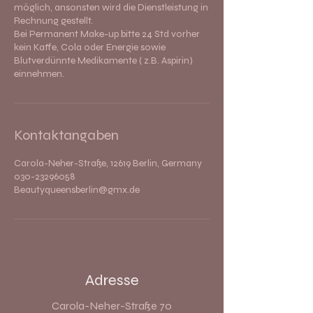
möglich, ansonsten wird die Dienstleistung in
Rechnung gestellt.
Bei Permanent Make-up bitte 24 Std vorher
kein Kaffe, Cola oder Energie sowie
Blutverdünnte Medikamente ( z.B. Aspirin)
einnehmen.
Kontaktangaben
Carola-Neher-Straße, 12619 Berlin, Germany
030-23296058
Beautyqueensberlin@gmx.de
Adresse
Carola-Neher-Straße 70