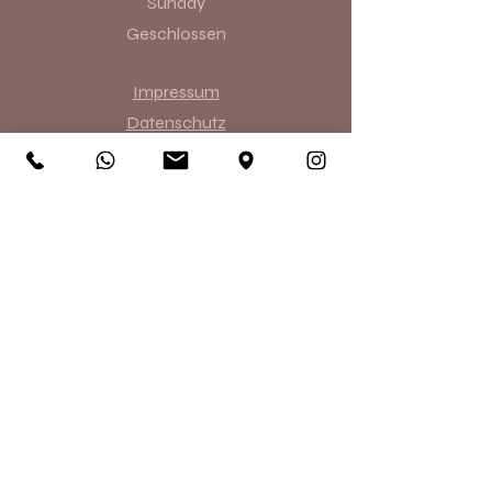
​Sunday
Geschlossen
Impressum
Datenschutz
AGB´s
Permanent Make-up
Microblading
Powder
Brows
Kombi Brows
Lippen Permanent
Wimpernkranz
Lidstrich
Haarpigmentierung
Gesichtsbehandlungen