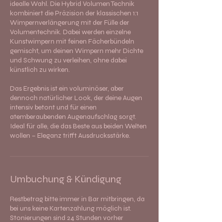
idealle Wahl. Die Hybrid Volumen Technik
kombiniert die Präzision der klassischen 1:1
Wimpernverlängerung mit der Fülle der
Volumentechnik. Dabei werden einzelne
Kunstwimpern mit feinen Fächerbündeln
gemischt, um deinen Wimpern mehr Dichte
und Schwung zu verleihen, ohne dabei
künstlich zu wirken.
Das Ergebnis ist ein voluminöser, aber
dennoch natürlicher Look, der deine Augen
intensiv betont und für einen
atemberaubenden Augenaufschlag sorgt.
Ideal für alle, die das Beste aus beiden Welten
wollen – Eleganz trifft Ausdrucksstärke.
Umbuchung & Kündigung
Restbetrag bitte immer in Bar mitbringen, da
bei uns keine Kartenzahlung möglich ist.
Stonierungen sind 24 Stunden vorher